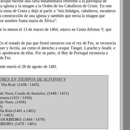
ique escribe una carta testamentaria referente a la parroquia de
a iglesia y la imagen a la Orden de los Caballeros de Cristo. En este
toma de Ceuta y dejó al partir a “mis hidalgos, caballeros, escuderos
la construcción de una iglesia y también que envia la imagen que
por nombre Santa maría de África”.
or lo menos el 13 de marzo de 1464, estuvo en Ceuta Alfonso V, que
 el tratado de paz que firmó entonces con el rey de Fez, se reconocía
guer y Arcila, así como el derecho a ocupar Tánger, Larache y Anafé, e
y apoderarse de ellas. Por su parte, el Rey de Portugal reconocía a
de Fez.
onde murió el 28 de agosto de 1481.
RES EN TIEMPOS DE ALFONSO V
la Real: (1438 / 1445)
iseu, Conde de Arraiolos: (1448 / 1451)
mira (1451 / 1456)
 Viseu: (1456)
0)
a Rela (1461 a 1462)
/ 1463)
 RIBEIRO: (1464 / 1479)
EIRO: (1479 / 1481)