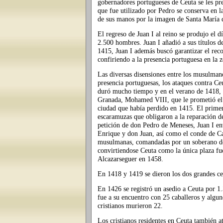
gobernadores portugueses de Ceuta se les pre
que fue utilizado por Pedro se conserva en l
de sus manos por la imagen de Santa María 
El regreso de Juan I al reino se produjo el 
2.500 hombres. Juan I añadió a sus títulos d
1415, Juan I además buscó garantizar el reco
confiriendo a la presencia portuguesa en la 
Las diversas disensiones entre los musulman
presencia portuguesas, los ataques contra Ce
duró mucho tiempo y en el verano de 1418, e
Granada, Mohamed VIII, que le prometió el s
ciudad que había perdido en 1415. El primer
escaramuzas que obligaron a la reparación de
petición de don Pedro de Meneses, Juan I en
Enrique y don Juan, así como el conde de Ca
musulmanas, comandadas por un soberano del
convirtiendose Ceuta como la única plaza fue
Alcazarseguer en 1458.
En 1418 y 1419 se dieron los dos grandes ce
En 1426 se registró un asedio a Ceuta por 1
fue a su encuentro con 25 caballeros y algu
cristianos murieron 22.
Los cristianos residentes en Ceuta también a