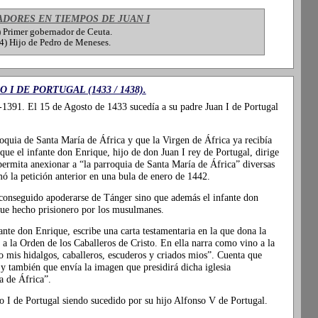
DORES EN TIEMPOS DE JUAN I
Primer gobernador de Ceuta.
 Hijo de Pedro de Meneses.
 I DE PORTUGAL (1433 / 1438).
-1391. El 15 de Agosto de 1433 sucedía a su padre Juan I de Portugal
oquia de Santa María de África y que la Virgen de África ya recibía
que el infante don Enrique, hijo de don Juan I rey de Portugal, dirige
permita anexionar a “la parroquia de Santa María de África” diversas
ó la petición anterior en una bula de enero de 1442.
 conseguido apoderarse de Tánger sino que además el infante don
ue hecho prisionero por los musulmanes.
nte don Enrique, escribe una carta testamentaria en la que dona la
 a la Orden de los Caballeros de Cristo. En ella narra como vino a la
o mis hidalgos, caballeros, escuderos y criados mios”. Cuenta que
a y también que envía la imagen que presidirá dicha iglesia
 de África”.
 I de Portugal siendo sucedido por su hijo Alfonso V de Portugal.