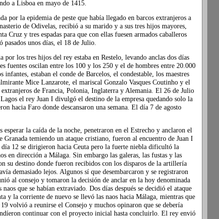
ando a Lisboa en mayo de 1415.
ada por la epidemia de peste que había llegado en barcos extranjeros a
asterio de Odivelas, recibió a su marido y a sus tres hijos mayores,
ta Cruz y tres espadas para que con ellas fuesen armados caballeros
 pasados unos días, el 18 de Julio.
a por los tres hijos del rey estaba en Restelo, levando anclas dos días
s fuentes oscilan entre los 100 y los 250 y el de hombres entre 20.000
s infantes, estaban el conde de Barcelos, el condestable, los maestres
el almirante Mice Lanzarote, el mariscal Gonzalo Vasques Coutinho y el
extranjeros de Francia, Polonia, Inglaterra y Alemania. El 26 de Julio
 Lagos el rey Juan I divulgó el destino de la empresa quedando solo la
eron hacia Faro donde descansaron una semana. El día 7 de agosto
as esperar la caída de la noche, penetraron en el Estrecho y anclaron el
e Granada temiendo un ataque cristiano, fueron al encuentro de Juan I
día 12 se dirigieron hacia Ceuta pero la fuerte niebla dificultó la
aos en dirección a Málaga. Sin embargo las galeras, las fustas y las
n su destino donde fueron recibidos con los disparos de la artillería
avía demasiado lejos. Algunos sí que desembarcaron y se registraron
unió al consejo y tomaron la decisión de anclar en la hoy denominada
s naos que se habían extraviado. Dos días después se decidió el ataque
nta y la corriente de nuevo se llevó las naos hacia Málaga, mientras que
ía 19 volvió a reunirse el Consejo y muchos opinaron que se debería
ndíeron continuar con el proyecto inicial hasta concluirlo. El rey envió