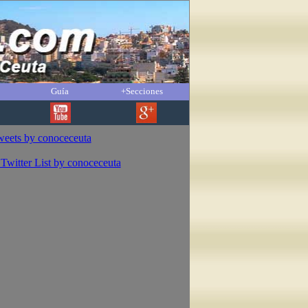
Guía
+Secciones
eets by conoceceuta
Twitter List by conoceceuta