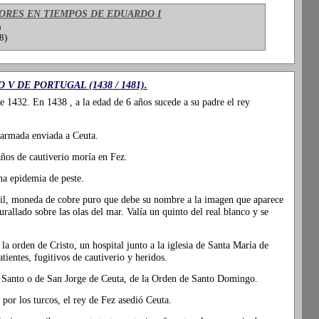
RES EN TIEMPOS DE EDUARDO I
)
8)
 V DE PORTUGAL (1438 / 1481).
e 1432. En 1438 , a la edad de 6 años sucede a su padre el rey
armada enviada a Ceuta.
años de cautiverio moría en Fez.
na epidemia de peste.
til, moneda de cobre puro que debe su nombre a la imagen que aparece
urallado sobre las olas del mar. Valía un quinto del real blanco y se
a orden de Cristo, un hospital junto a la iglesia de Santa María de
ientes, fugitivos de cautiverio y heridos.
u Santo o de San Jorge de Ceuta, de la Orden de Santo Domingo.
 por los turcos, el rey de Fez asedió Ceuta.