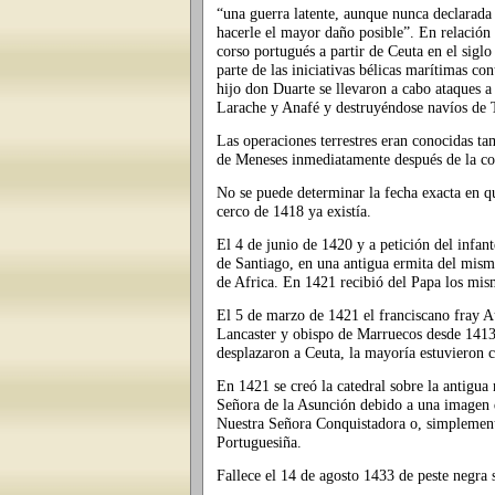
“una guerra latente, aunque nunca declarada 
hacerle el mayor daño posible”. En relación
corso portugués a partir de Ceuta en el sig
parte de las iniciativas bélicas marítimas c
hijo don Duarte se llevaron a cabo ataques a
Larache y Anafé y destruyéndose navíos de 
Las operaciones terrestres eran conocidas 
de Meneses inmediatamente después de la co
No se puede determinar la fecha exacta en qu
cerco de 1418 ya existía.
El 4 de junio de 1420 y a petición del infan
de Santiago, en una antigua ermita del mism
de Africa. En 1421 recibió del Papa los mism
El 5 de marzo de 1421 el franciscano fray A
Lancaster y obispo de Marruecos desde 1413
desplazaron a Ceuta, la mayoría estuvieron c
En 1421 se creó la catedral sobre la antigua
Señora de la Asunción debido a una imagen 
Nuestra Señora Conquistadora o, simplement
Portuguesiña.
Fallece el 14 de agosto 1433 de peste negra 