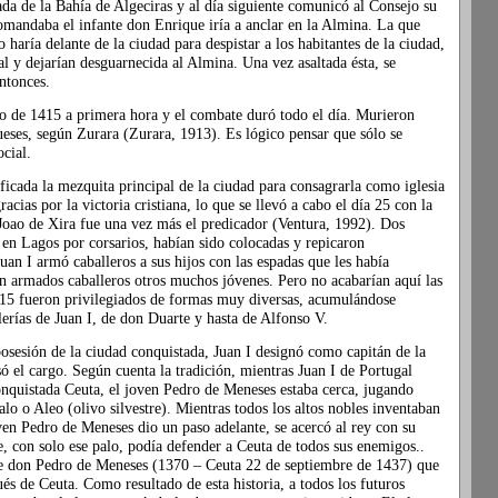
ada de la Bahía de Algeciras y al día siguiente comunicó al Consejo su
comandaba el infante don Enrique iría a anclar en la Almina. La que
haría delante de la ciudad para despistar a los habitantes de la ciudad,
al y dejarían desguarnecida al Almina. Una vez asaltada ésta, se
ntonces.
o de 1415 a primera hora y el combate duró todo el día. Murieron
ses, según Zurara (Zurara, 1913). Es lógico pensar que sólo se
ocial.
ficada la mezquita principal de la ciudad para consagrarla como iglesia
acias por la victoria cristiana, lo que se llevó a cabo el día 25 con la
 Joao de Xira fue una vez más el predicador (Ventura, 1992). Dos
en Lagos por corsarios, habían sido colocadas y repicaron
uan I armó caballeros a sus hijos con las espadas que les había
n armados caballeros otros muchos jóvenes. Pero no acabarían aquí las
15 fueron privilegiados de formas muy diversas, acumulándose
lerías de Juan I, de don Duarte y hasta de Alfonso V.
osesión de la ciudad conquistada, Juan I designó como capitán de la
el cargo. Según cuenta la tradición, mientras Juan I de Portugal
nquistada Ceuta, el joven Pedro de Meneses estaba cerca, jugando
lo o Aleo (olivo silvestre). Mientras todos los altos nobles inventaban
oven Pedro de Meneses dio un paso adelante, se acercó al rey con su
, con solo ese palo, podía defender a Ceuta de todos sus enemigos..
bre don Pedro de Meneses (1370 – Ceuta 22 de septiembre de 1437) que
és de Ceuta. Como resultado de esta historia, a todos los futuros