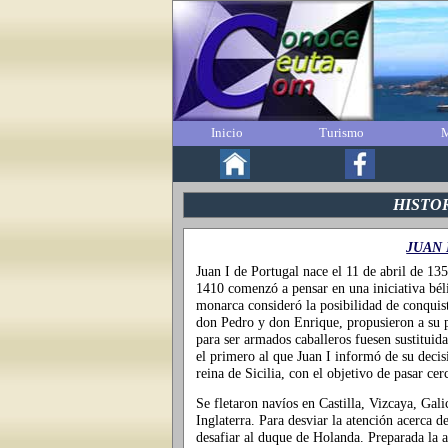
Inicio
Turismo
M
HISTO
JUAN 
Juan I de Portugal nace el 11 de abril de 13
1410 comenzó a pensar en una iniciativa bél
monarca consideró la posibilidad de conquist
don Pedro y don Enrique, propusieron a su p
para ser armados caballeros fuesen sustituid
el primero al que Juan I informó de su decis
reina de Sicilia, con el objetivo de pasar cer
Se fletaron navíos en Castilla, Vizcaya, Gal
Inglaterra. Para desviar la atención acerca d
desafiar al duque de Holanda. Preparada la