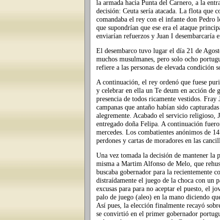
la armada hacia Punta del Carnero, a la entr
decisión: Ceuta sería atacada. La flota que 
comandaba el rey con el infante don Pedro lo 
que supondrían que ese era el ataque princip
enviarían refuerzos y Juan I desembarcaría e
El desembarco tuvo lugar el día 21 de Agost
muchos musulmanes, pero solo ocho portugue
refiere a las personas de elevada condición s
A continuación, el rey ordenó que fuese puri
y celebrar en ella un Te deum en acción de gr
presencia de todos ricamente vestidos. Fray
campanas que antaño habían sido capturadas 
alegremente. Acabado el servicio religioso, J
entregado doña Felipa. A continuación fuero
mercedes. Los combatientes anónimos de 14
perdones y cartas de moradores en las cancil
Una vez tomada la decisión de mantener la p
misma a Martim Alfonso de Melo, que rehusó 
buscaba gobernador para la recientemente co
distraídamente el juego de la choca con un pa
excusas para para no aceptar el puesto, el j
palo de juego (aleo) en la mano diciendo que
Así pues, la elección finalmente recayó so
se convirtió en el primer gobernador portugu