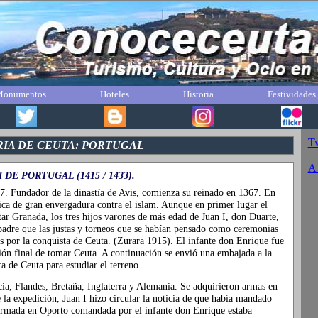
onumentos
Hoteles
Historia
Festividades
Tw
RIA DE CEUTA: PORTUGAL
A 
I DE PORTUGAL (1415 / 1433).
57. Fundador de la dinastía de Avis, comienza su reinado en 1367. En
ica de gran envergadura contra el islam. Aunque en primer lugar el
ar Granada, los tres hijos varones de más edad de Juan I, don Duarte,
adre que las justas y torneos que se habían pensado como ceremonias
as por la conquista de Ceuta. (Zurara 1915). El infante don Enrique fue
ión final de tomar Ceuta. A continuación se envió una embajada a la
ca de Ceuta para estudiar el terreno.
icia, Flandes, Bretaña, Inglaterra y Alemania. Se adquirieron armas en
e la expedición, Juan I hizo circular la noticia de que había mandado
 armada en Oporto comandada por el infante don Enrique estaba