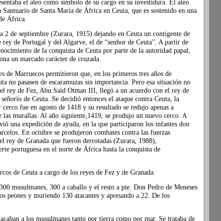
sentaba el aleo como símbolo de su cargo en su investidura. El aleo
a Santuario de Santa María de África en Ceuta, que es sostenido en una
de África.
día 2 de septiembre (Zurara, 1915) dejando en Ceuta un contigente de
e rey de Portugal y del Algarve, el de “senhor de Ceuta”. A partir de
nocimiento de la conquista de Ceuta por parte de la autoridad papal,
zona un marcado carácter de cruzada.
es de Marruecos permitieron que, en los primeros tres años de
uta no pasasen de escaramuzas sin importancia. Pero esa situación no
l rey de Fez, Abu Said Otman III, llegó a un acuerdo con el rey de
eñorío de Ceuta. Se decidió entonces el ataque contra Ceuta, la
 cerco fue en agosto de 1418 y su resultado se redujo apenas a
 las murallas. Al año siguiente,1419, se produjo un nuevo cerco. A
vió una expedición de ayuda, en la que participaron los infantes don
rcelos. En octubre se produjeron combates contra las fuerzas
 rey de Granada que fueron derrotadas (Zurara, 1988),
rte portuguesa en el norte de África hasta la conquista de
rcos de Ceuta a cargo de los reyes de Fez y de Granada.
.300 musulmanes, 300 a caballo y el resto a pie. Don Pedro de Meneses
nos peones y muriendo 130 atacantes y apresando a 22. De los
tacaban a los musulmanes tanto por tierra como por mar. Se trataba de