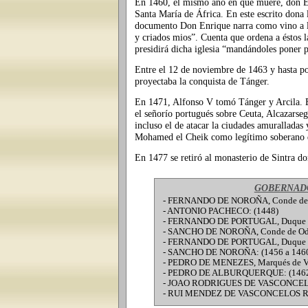
En 1460, el mismo año en que muere, don Enr
Santa María de África. En este escrito dona l
documento Don Enrique narra como vino a la 
y criados mios”. Cuenta que ordena a éstos 
presidirá dicha iglesia “mandándoles poner 
Entre el 12 de noviembre de 1463 y hasta p
proyectaba la conquista de Tánger.
En 1471, Alfonso V tomó Tánger y Arcila. En
el señorío portugués sobre Ceuta, Alcazarse
incluso el de atacar la ciudades amuralladas 
Mohamed el Cheik como legítimo soberano 
En 1477 se retiró al monasterio de Sintra d
GOBERNADO
- FERNANDO DE NOROÑA, Conde de Vi
- ANTONIO PACHECO: (1448)
- FERNANDO DE PORTUGAL, Duque de V
- SANCHO DE NOROÑA, Conde de Ode
- FERNANDO DE PORTUGAL, Duque de
- SANCHO DE NOROÑA: (1456 a 146
- PEDRO DE MENEZES, Marqués de Vil
- PEDRO DE ALBURQUERQUE: (1462 
- JOAO RODRIGUES DE VASCONCELOS
- RUI MENDEZ DE VASCONCELOS RIB