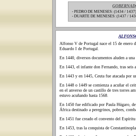
GOBERNADO
- PEDRO DE MENESES: (1434 / 1437
- DUARTE DE MENESES: (1437 / 143
ALFONSO
Alfonso V de Portugal nace el 15 de enero d
Eduardo I de Portugal.
En 1440, diversos documentos aluden a una 
En 1443, el infante don Fernando, tras seis 
En 1443 y en 1445, Ceuta fue atacada por u
En 1448 o 1449 se comienza a acuñar el cei
en el anverso de un castillo de tres torres am
estuvo acuñando hasta 1568.
En 1450 fue edificado por Paula Húgaro, de l
África destinado a peregrinos, pobres, combat
En 1451 fue creado el convento del Espírit
En 1453, tras la conquista de Constantinopla