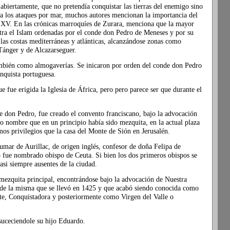
abiertamente, que no pretendía conquistar las tierras del enemigo sino
 a los ataques por mar, muchos autores mencionan la importancia del
lo XV. En las crónicas marroquíes de Zurara, menciona que la mayor
ontra el Islam ordenadas por el conde don Pedro de Meneses y por su
 las costas mediterráneas y atlánticas, alcanzándose zonas como
Tánger y de Alcazarseguer.
también como almogaverías. Se inicaron por orden del conde don Pedro
nquista portuguesa.
e fue erigida la Iglesia de África, pero pero parece ser que durante el
te don Pedro, fue creado el convento franciscano, bajo la advocación
o nombre que en un principio había sido mezquita, en la actual plaza
os privilegios que la casa del Monte de Sión en Jerusalén.
umar de Aurillac, de origen inglés, confesor de doña Felipa de
 fue nombrado obispo de Ceuta. Si bien los dos primeros obispos se
asi siempre ausentes de la ciudad.
 mezquita principal, encontrándose bajo la advocación de Nuestra
de la misma que se llevó en 1425 y que acabó siendo conocida como
e, Conquistadora y posteriormente como Virgen del Valle o
suceciendole su hijo Eduardo.