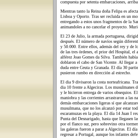
compuesta por setenta embarcaciones, arrib
Mientras tanto la Reina doña Felipa es afect
Lisboa y Oporto. Tras ser recluida en un mon
entregando a estos unos fragmentos de la San
animandoles a no cancelar el proyecto. Murió
El 23 de Julio, la armada portuguesa, dirigid
después. El número de navíos según diferente
y 50.000. Entre ellos, además del rey y de lo
de las tres órdenes, el prior del Hospital, 
alférez Joao Gomes da Silva. También había 
doblaron el cabo de San Vicente. Al llegar a
duda entre Ceuta y Granada. El día 30 parti
pusieron rumbo en dirección al estrecho.
El dia 9 divisaron la costa norteafricana. Tr
dia 10 frente a Algeciras. Los musulmanes d
y le hicieron entrega de varios obsequios. El 
maniobra y las corrientes arrastraron a las n
demás embarcaciones ligeras sí que alcanzaro
musulmana, que no los alcanzó por estar tod
escaramuzas en la playa. El día 14 Juan I re
Punta del Desnarigado, hasta que llegasen la
por el flanco sur, pero sobrevino otra torme
las galeras fueron a parar a Algeciras. El d
regresar a Portugal, aunque los infantes defe