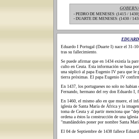
GOBERNA
- PEDRO DE MENESES: (1415 / 1430) 
- DUARTE DE MENESES: (1430 / 1434)
EDUARDO
Eduardo I Portugal (Duarte I) nace el 31-10
tras su fallecimiento.
Se puede afirmar que en 1434 existía la parr
culto en Ceuta. Esta información se basa por
una súplicó al papa Eugenio IV para que le 
tierra próximas. El papa Eugenio IV confirm
En 1437, los portugueses no solo no habian
Fernando, hermano del rey don Eduardo I, f
En 1460, el mismo año en que muere, el infa
iglesia de Santa María de África y la imagen
toma de Ceuta y al partir menciona que “dej
ordena a éstos la construcción de una iglesi
“mandándoles poner por nombre Santa María
El 04 de Septiembre de 1438 fallece Eduardo