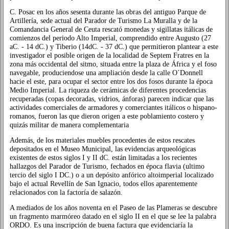
C. Posac en los años sesenta durante las obras del antiguo Parque de
Artillería, sede actual del Parador de Turismo La Muralla y de la
Comandancia General de Ceuta rescató monedas y sigillatas itálicas de
comienzos del periodo Alto Imperial, comprendido entre Augusto (27
aC. - 14 dC.) y Tiberio (14dC. - 37 dC.) que permitieron plantear a este
investigador el posible origen de la localidad de Septem Fratres en la
zona más occidental del sitmo, situada entre la plaza de África y el foso
navegable, produciendose una ampliación desde la calle O´Donnell
hacie el este, para ocupar el sector entre los dos fosos durante la época
Medio Imperial. La riqueza de cerámicas de diferentes procedencias
recuperadas (copas decoradas, vidrios, ánforas) parecen indicar que las
actividades comerciales de armadores y comerciantes itálicos o hispano-
romanos, fueron las que dieron origen a este poblamiento costero y
quizás militar de manera complementaria
Además, de los materiales muebles procedentes de estos rescates
depositados en el Museo Municipal, las evidencias arqueológicas
existentes de estos siglos I y II dC. están limitadas a los recientes
hallazgos del Parador de Turismo, fechados en época flavia (ultimo
tercio del siglo I DC.) o a un depósito anfórico altoimperial localizado
bajo el actual Revellín de San Ignacio, todos ellos aparentemente
relacionados con la factoría de salazón.
A mediados de los años noventa en el Paseo de las Plameras se descubre
un fragmento marmóreo datado en el siglo II en el que se lee la palabra
ORDO. Es una inscripción de buena factura que evidenciaría la