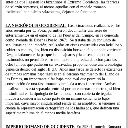
antes de que llegasen los bizantinos al Extremo Occidente, las fabricas
de salazón septenses, al menos aquellas con el modelo romano
tradicional con piletas salazoneras, dejaron de funcionar.
LA NECRÓPOLIS OCCIDENTAL.
Las actuaciones realizadas en los
años sesenta por C. Posac permitieron documentar una serie de
enterramientos en el entorno de las Puertas del Campo, en la conocida
como avenida de España (Posac 1967). Se trataba de un conjunto de
sepulturas de inhumación, realizadas en cistas construidas con ladrillos y
cubiertas con tégulas, bien en disposición horizontal o a doble vertiente.
Desgraciadamente, la parquedad de ajuares y la ausencia de otros
testimonios no permitió en su momento una precisa datación para las
ocho tumbas que pudieron ser excavadas, proponiéndose una cronología
genérica dentro del siglo III d.C. Años más tarde se detecto la existencia
de tumbas romanas bajo tégulas en el cercano yacimiento del Llano de
las Damas, un importante alfar bajo-medieval que permitió la
constatación de una fase romana vinculada a usos funerarios. Ambas
localizaciones está separadas entre si por un centenar de metros, si bien
la similitud en la tipología de las tumbas – con cubierta de tégulas –
induce a considerarlas como parte de un mismo cementerio bajo-
imperial, cuya mayor singularidad reside en su amplitud, si tenemos en
cuenta la representación cartográfica de los hallazgos, que definen una
superficie mínima de al menos media hectárea.
IMPERIO ROMANO DE OCCIDENTE.
En 395 el Imperio Romano