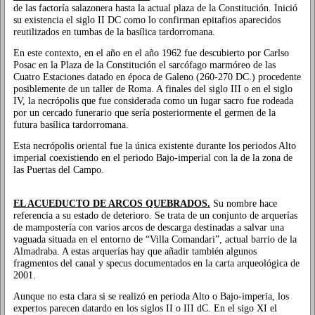
de las factoría salazonera hasta la actual plaza de la Constitución. Inició
su existencia el siglo II DC como lo confirman epitafios aparecidos
reutilizados en tumbas de la basílica tardorromana.
En este contexto, en el año en el año 1962 fue descubierto por Carlso
Posac en la Plaza de la Constitución el sarcófago marmóreo de las
Cuatro Estaciones datado en época de Galeno (260-270 DC.) procedente
posiblemente de un taller de Roma. A finales del siglo III o en el siglo
IV, la necrópolis que fue considerada como un lugar sacro fue rodeada
por un cercado funerario que sería posteriormente el germen de la
futura basílica tardorromana.
Esta necrópolis oriental fue la única existente durante los periodos Alto
imperial coexistiendo en el periodo Bajo-imperial con la de la zona de
las Puertas del Campo.
EL ACUEDUCTO DE ARCOS QUEBRADOS.
Su nombre hace
referencia a su estado de deterioro. Se trata de un conjunto de arquerías
de mampostería con varios arcos de descarga destinadas a salvar una
vaguada situada en el entorno de “Villa Comandari”, actual barrio de la
Almadraba. A estas arquerías hay que añadir también algunos
fragmentos del canal y specus documentados en la carta arqueológica de
2001.
Aunque no esta clara si se realizó en perioda Alto o Bajo-imperia, los
expertos parecen datardo en los siglos II o III dC. En el sigo XI el