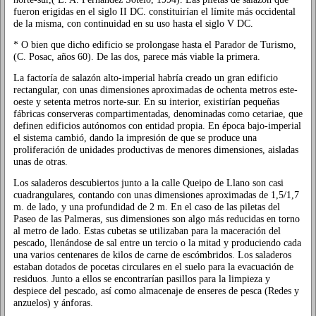
fueron erigidas en el siglo II DC. constituirían el límite más occidental
de la misma, con continuidad en su uso hasta el siglo V DC.
* O bien que dicho edificio se prolongase hasta el Parador de Turismo,
(C. Posac, años 60). De las dos, parece más viable la primera.
La factoría de salazón alto-imperial habría creado un gran edificio
rectangular, con unas dimensiones aproximadas de ochenta metros este-
oeste y setenta metros norte-sur. En su interior, existirían pequeñas
fábricas conserveras compartimentadas, denominadas como cetariae, que
definen edificios autónomos con entidad propia. En época bajo-imperial
el sistema cambió, dando la impresión de que se produce una
proliferación de unidades productivas de menores dimensiones, aisladas
unas de otras.
Los saladeros descubiertos junto a la calle Queipo de Llano son casi
cuadrangulares, contando con unas dimensiones aproximadas de 1,5/1,7
m. de lado, y una profundidad de 2 m. En el caso de las piletas del
Paseo de las Palmeras, sus dimensiones son algo más reducidas en torno
al metro de lado. Estas cubetas se utilizaban para la maceración del
pescado, llenándose de sal entre un tercio o la mitad y produciendo cada
una varios centenares de kilos de carne de escómbridos. Los saladeros
estaban dotados de pocetas circulares en el suelo para la evacuación de
residuos. Junto a ellos se encontrarían pasillos para la limpieza y
despiece del pescado, así como almacenaje de enseres de pesca (Redes y
anzuelos) y ánforas.