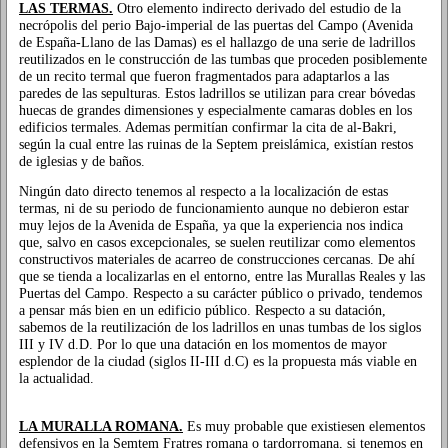
LAS TERMAS.
Otro elemento indirecto derivado del estudio de la
necrópolis del perio Bajo-imperial de las puertas del Campo (Avenida
de España-Llano de las Damas) es el hallazgo de una serie de ladrillos
reutilizados en le construcción de las tumbas que proceden posiblemente
de un recito termal que fueron fragmentados para adaptarlos a las
paredes de las sepulturas. Estos ladrillos se utilizan para crear bóvedas
huecas de grandes dimensiones y especialmente camaras dobles en los
edificios termales. Ademas permitían confirmar la cita de al-Bakri,
según la cual entre las ruinas de la Septem preislámica, existían restos
de iglesias y de baños.
Ningún dato directo tenemos al respecto a la localización de estas
termas, ni de su periodo de funcionamiento aunque no debieron estar
muy lejos de la Avenida de España, ya que la experiencia nos indica
que, salvo en casos excepcionales, se suelen reutilizar como elementos
constructivos materiales de acarreo de construcciones cercanas. De ahí
que se tienda a localizarlas en el entorno, entre las Murallas Reales y las
Puertas del Campo. Respecto a su carácter público o privado, tendemos
a pensar más bien en un edificio público. Respecto a su datación,
sabemos de la reutilización de los ladrillos en unas tumbas de los siglos
III y IV d.D. Por lo que una datación en los momentos de mayor
esplendor de la ciudad (siglos II-III d.C) es la propuesta más viable en
la actualidad.
LA MURALLA ROMANA.
Es muy probable que existiesen elementos
defensivos en la Semtem Fratres romana o tardorromana, si tenemos en