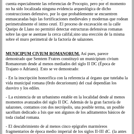
cuenta especialmente las referencias de Procopio, pero por el momento
no ha sido localizada ninguna evidencia arqueológica de dicho
construcciones defensivo, por lo que probablemente se encuentren
enmascaradas bajo las fortificaciones medievales y modernas que rodean
perimetralmente el istmo ceutí. El proceso de excavación en la calle
Queipo de Llano no permitió detectar estructuras defensivas romanas
sobre las que se asentase la cerca califal,sino una erección de la misma
sobre el muro perimetral de la factoría de salazones.
MUNICIPUM CIVIUM ROMANORUM.
Así pues, parece
demostrado que Semtem Fratres constituyó un municipium civium
Romanorum desde al menos mediados del siglo II DC (Época de
Trajano o Adriano). Esto se ve demostrado:
- En la inscripción honorífica con la referencia al órgano que tutelaba la
vida municipal romana (0rdo decurionum) del cual dependían los
duoviro y los ediles.
- La existencia de un urbanismo estable en la localidad desde al menos
momentos avanzados del siglo II DC. Además de la gran factoría de
salazones, contamos con dos necrópolis, una posible terma, un posible
sacellum dedicado a Isis que son algunos de los aditamentos básicos de
toda ciudad romana.
- El descubrimiento de al menos cinco epígrafes marmóreos
fragmentarios de época medio imperial de los siglos II-III dC. (la antes