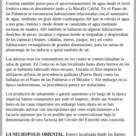
Existían también pozos para el aprovisionamiento de agua desde el nivel
freático como el descubierto junto a la Muralla Califal. En el Paseo de
las Palmeras se encontraron habitaciones relacionadas con el suministro
de agua, mediante un gran aljibe cuadrangular del que se extraía el agua
a una gran cisterna y desde donde se canalizaba el agua mediante
esclusas de madera. Allí también se hallaron en algunas habitaciones
desechos de peces, escamas y espinas donde se limpiaban y despiezaban
de las capturas (Atunes, caballas, meros, pargos, etc) así como
habitaciones rectangulares de grandes dimensiones, para las tareas de
almecenaje de las ánforas y quizá también de sal.
Las ánforas eran los contenedores en los cuales se comercializaban la
salsa de garum. En Ceuta no se han localizado hasta ahora hornos en los
que se hubiesen fabricado estos envases. Durante el Alto-imperio se
utilizaron ánforas de procedencia gaditana (Puerto Real) como las
halladas en el Paseo de las Palmeras o el Mirador I. Sin embargo en la
época tardorromana, su procedencia parece ser malacitana.
Los productos de salsamente o garum septemses a lo largo de la época
imperial fueron consumidos por todo el imperio, desde sus fronteras
hasta en las casas imperiales sin embargo hasta ahora no se han
encontrado ánforas con inscripciones que citen explícitamente a la
factoría septemse por lo es posible que se comercializase bajo la
denominación de otra factoría del Círculo del Estrecho más conocida.
LA NECROPOLIS ORIENTAL.
Estuvo localizada desde los límites