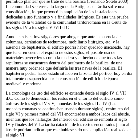
permitido plantear que se trate de una basílica (Fernando Sotelo 2000).
La comunidad septense a lo largo de la Antiguedad Tardía sufre una
consolidación, lo que provocó la ampliación de las instalaciones
dedicadas a uso funerario y a finalidades litúrgicas. Es esta una prueba
evidente de la vitalidad de la comunidad tardorromana en la Ceuta de
los siglos IV a los siglos VI/VII d.C.
Aunque existen investigadores que abogan que ante la ausencia de
columnas, cerámicas de techumbre, mobiliario litúrgico, etc. y la
ausencia de baptisterio, el edifico podría haber quedado inacabado, hay
que tener en cuenta el expolio de estos siglos, el posible uso de
materiales perecederos como la madera y el hecho de que todas las
sepulturas se encuentren dentro del perímetro de la basílica, de una
manera muy ordenada que definiría las tres naves de la basílica. El
baptisterio podría haber estado situado en la zona del pórtico, hoy en día
totalmente desaparecida por la construcción de edificio de época
medieval y moderna.
La cronología de uso del edificio se extiende desde el siglo IV al VII
d.C. Como lo demuestran los restos en el entorno del edificio como
ánforas de los siglos IV y V, monedas de los siglos II a IV (Las
monedas romanas se continuaban usando durante siglos), cerámicas del
siglo VI y primera mitad del VII encontradas a ambos lados del abside,
mientras que los hallazgos del interior del edificio se remonta al siglo
IV y finales del V. La tardía datación de los restos encontrados junto al
ábside podrían indicar que este hubiese sido una ampliación realizada en
el siglo VI.