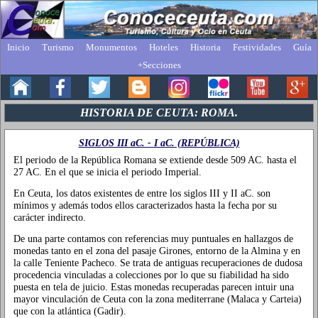
Inicio
Turismo
Monumentos
Hoteles
Historia
Festividades
Guía
+Secciones
HISTORIA DE CEUTA: ROMA.
SIGLOS III aC. - I aC. (REPÚBLICA)
El periodo de la República Romana se extiende desde 509 AC. hasta el
27 AC. En el que se inicia el periodo Imperial.
En Ceuta, los datos existentes de entre los siglos III y II aC. son
mínimos y además todos ellos caracterizados hasta la fecha por su
carácter indirecto.
De una parte contamos con referencias muy puntuales en hallazgos de
monedas tanto en el zona del pasaje Girones, entorno de la Almina y en
la calle Teniente Pacheco. Se trata de antiguas recuperaciones de dudosa
procedencia vinculadas a colecciones por lo que su fiabilidad ha sido
puesta en tela de juicio. Estas monedas recuperadas parecen intuir una
mayor vinculación de Ceuta con la zona mediterrane (Malaca y Carteia)
que con la atlántica (Gadir).