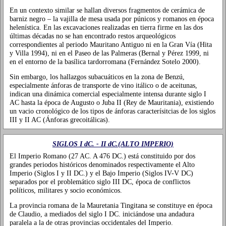
En un contexto similar se hallan diversos fragmentos de cerámica de
barniz negro – la vajilla de mesa usada por púnicos y romanos en época
helenística. En las excavaciones realizadas en tierra firme en las dos
últimas décadas no se han encontrado restos arqueológicos
correspondientes al periodo Mauritano Antiguo ni en la Gran Vía (Hita
y Villa 1994), ni en el Paseo de las Palmeras (Bernal y Pérez 1999, ni
en el entorno de la basílica tardorromana (Fernández Sotelo 2000).
Sin embargo, los hallazgos subacuáticos en la zona de Benzú,
especialmente ánforas de transporte de vino itálico o de aceitunas,
indican una dinámica comercial especialmente intensa durante siglo I
AC hasta la época de Augusto o Juba II (Rey de Mauritania), existiendo
un vacio cronológico de los tipos de ánforas caracterísitcias de los siglos
III y II AC (Ánforas grecoitálicas).
SIGLOS I dC. - II dC.(ALTO IMPERIO)
El Imperio Romano (27 AC. A 476 DC.) está constituido por dos
grandes periodos históricos denominados respectivamente el Alto
Imperio (Siglos I y II DC.) y el Bajo Imperio (Siglos IV-V DC)
separados por el problemático siglo III DC, época de conflictos
políticos, militares y socio económicos.
La provincia romana de la Mauretania Tingitana se constituye en época
de Claudio, a mediados del siglo I DC. iniciándose una andadura
paralela a la de otras provincias occidentales del Imperio.