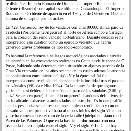
se dividió en Imperio Romano de Occidente e Imperio Romano de
Oriente (Bizancio) con capital este último en Costantinopla. El Imperio
Romano de Occidente desapareció en el 476 y el de Oriente en 1453 con
la toma de su capital por los árabes.
En 429, Genserico, rey de los vándalos con unas 80.000 almas, pasó de
Traducta (Posiblemente Algeciras) al norte de África rumbo a Cartago,
para la creación del reino vándalo norteafricano. Durante décadas se ha
interpretado esta cuestión como un episodio violento que habría
generado graves problemas de tipo socio-económico.
Es habitual la referencia a hallazgos arqueológicos asociados a niveles
de incendio en las excavaciones realizadas en Ceuta desde le epoca de C.
Posac, habiendo sido detectada dicha situación en algunas parcelas de la
Gran Vía excavadas en los años ochenta en las cuales además la ausencia
de poblamiento entre inicios del siglo V y la época califal fue
interpretada como resultado del abandono de la localidad tras el paso de
los vándalos (Villada e Hita 1994). Da la impresión de que algunos
yacimientos si debieron haber sufrido el paso de los vándalos (Zilil, y
quizá Septem en parte) si bien ello no generó abandonos definitivos de
las localidades existentes a ambos lados del estrecho. Es lo que justifica
que las pesquerías septemses continuen a pleno rendimiento y con un
elevado volumen productivo hasta al menos inicios del siglo VI como
ya se ha comentado en el caso de la de la calle Quieipo de Llano o del
Paseo de las Palmeras. O que en la basílica tardorromana, con una
secuencia initerrumpida entre el siglo IV y el siglo VII d.C. no haya
huella alguna de manifiesta destrucción de actos vandálicos de cualquier