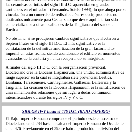
las cerámicas corintias del siglo III d.C. aparecidas en grandes
cantidades en el mirador I (Fernandez Sotelo 1994), lo que aboga por su
vinculación a un comercio de redistribución, es decir, productos no
destinados unicamente para Ceuta, sino que desde aquí habrían sido
comercializados a otras localidades de la Tingitana o del sur de la
Baetica.
No obstante, sí se produjeron cambios significativos que afectaron a
Septem Frates en el siglo III D.C. El más significativo es la
constatación de la definitiva amortización de la gran factoría alto-
imperial en estas fechas, siendo abandonado el edificio en momentos
avanzados de la centuria y nunca recuperando su integridad.
A finales del siglo III D.C. con la reorganización provincial,
Diocleciano crea la Diócesis Hispanorum, una unidad administrativa de
rango superior en la cual se integraban siete provincias: Baetica,
Lusitania, Tarraconense, Carthaginiense, Gallaecia, Ballearica y la
Tingitana. La creación de la Diócesis Hispaniarum es la santificación de
unas inmemoriales relaciones que sin lugar a dudas continuaron
intensificándose durante los siglos IV y V d.C.
SIGLOS IV-V hasta el 476 D.C. (BAJO IMPERIO)
El Bajo Imperio Romano comprende el periodo desde el ascenso de
Diocleciano en el 284 hasta la caida del Imperio Romano de Occidente
en el 476. Previamente en el 395 se habría producido la división del