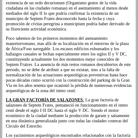
existencia de un ordo decurionum (Organismo gestor de la vida
ciudadana en las ciudades romanas) en el asentamiento al menos desde
mediados del siglo II lo que podría confirmar la existencia de un
municipio de Septem Frates desconocido hasta la fecha y cuya
promoción de civitas peregrina a municipium podría haber derivado de
su floreciente actividad económica.
Poco sabemos de los primeros momentos del asentamiento
mauretorromano, mas allá de su localización en el entorrno de la plaza
de África/Foso navegable. Los escasos edificios exhumados y los
hallazgos casuales se fechan especialmente entre los siglos II y V DC,
constituyendo actualmente los dos momentos mejor conocidos de
Septem Fratres. La ausencia de más restos romanos descubiertos de este
periodo, no se debe de atribuir a que no existan, sino a la falta de
normalización de las actuaciones arqueológicas preventivas hasta hace
pocas décadas como ocurrió con la construcción del parking de la Gran
Vía en los años sesenta que ocasionó la pérdida de numerosas evidencias
arqueológicas de la zona del istmo ceutí.
LA GRAN FACTORÍA DE SALAZONES.
La gran factoría de
salazones de Septem Frates, pemaneció en funcionamiento en el istmo
ceutí desde el siglo I-II DC hasta el siglo V DC. Siendo el motor
económico de la ciudad mediante la producción de garum y salsamente
en una dinámica generalizada junto con todas las ciudades costeras del
Círculo del Estrecho.
Los yacimientos arqueológicos encontrados relacionados con la factoría