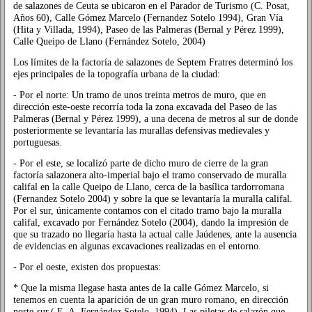
de salazones de Ceuta se ubicaron en el Parador de Turismo (C. Posat,
Años 60), Calle Gómez Marcelo (Fernandez Sotelo 1994), Gran Vía
(Hita y Villada, 1994), Paseo de las Palmeras (Bernal y Pérez 1999),
Calle Queipo de Llano (Fernández Sotelo, 2004)
Los límites de la factoría de salazones de Septem Fratres determinó los
ejes principales de la topografía urbana de la ciudad:
- Por el norte: Un tramo de unos treinta metros de muro, que en
dirección este-oeste recorría toda la zona excavada del Paseo de las
Palmeras (Bernal y Pérez 1999), a una decena de metros al sur de donde
posteriormente se levantaría las murallas defensivas medievales y
portuguesas.
- Por el este, se localizó parte de dicho muro de cierre de la gran
factoría salazonera alto-imperial bajo el tramo conservado de muralla
califal en la calle Queipo de Llano, cerca de la basílica tardorromana
(Fernandez Sotelo 2004) y sobre la que se levantaría la muralla califal.
Por el sur, únicamente contamos con el citado tramo bajo la muralla
califal, excavado por Fernández Sotelo (2004), dando la impresión de
que su trazado no llegaría hasta la actual calle Jaúdenes, ante la ausencia
de evidencias en algunas excavaciones realizadas en el entorno.
- Por el oeste, existen dos propuestas:
* Que la misma llegase hasta antes de la calle Gómez Marcelo, si
tenemos en cuenta la aparición de un gran muro romano, en dirección
norte-sur,( E. A. Fernández Sotelo, 1994). Las piletas de salazón que