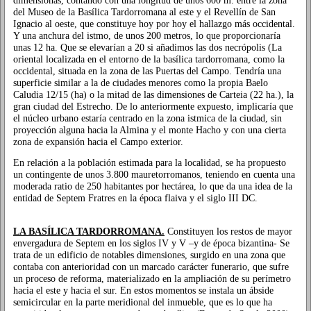
del Museo de la Basílica Tardorromana al este y el Revellín de San
Ignacio al oeste, que constituye hoy por hoy el hallazgo más occidental.
Y una anchura del istmo, de unos 200 metros, lo que proporcionaría
unas 12 ha. Que se elevarían a 20 si añadimos las dos necrópolis (La
oriental localizada en el entorno de la basílica tardorromana, como la
occidental, situada en la zona de las Puertas del Campo. Tendría una
superficie similar a la de ciudades menores como la propia Baelo
Caludia 12/15 (ha) o la mitad de las dimensiones de Carteia (22 ha.), la
gran ciudad del Estrecho. De lo anteriormente expuesto, implicaría que
el núcleo urbano estaría centrado en la zona istmica de la ciudad, sin
proyección alguna hacia la Almina y el monte Hacho y con una cierta
zona de expansión hacia el Campo exterior.
En relación a la población estimada para la localidad, se ha propuesto
un contingente de unos 3.800 mauretorromanos, teniendo en cuenta una
moderada ratio de 250 habitantes por hectárea, lo que da una idea de la
entidad de Septem Fratres en la época flaiva y el siglo III DC.
LA BASÍLICA TARDORROMANA.
Constituyen los restos de mayor
envergadura de Septem en los siglos IV y V –y de época bizantina- Se
trata de un edificio de notables dimensiones, surgido en una zona que
contaba con anterioridad con un marcado carácter funerario, que sufre
un proceso de reforma, materializado en la ampliación de su perímetro
hacia el este y hacia el sur. En estos momentos se instala un ábside
semicircular en la parte meridional del inmueble, que es lo que ha