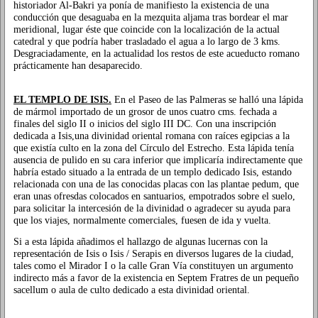
historiador Al-Bakri ya ponía de manifiesto la existencia de una
conducción que desaguaba en la mezquita aljama tras bordear el mar
meridional, lugar éste que coincide con la localización de la actual
catedral y que podría haber trasladado el agua a lo largo de 3 kms.
Desgraciadamente, en la actualidad los restos de este acueducto romano
prácticamente han desaparecido.
EL TEMPLO DE ISIS.
En el Paseo de las Palmeras se halló una lápida
de mármol importado de un grosor de unos cuatro cms. fechada a
finales del siglo II o inicios del siglo III DC. Con una inscripción
dedicada a Isis,una divinidad oriental romana con raíces egipcias a la
que existía culto en la zona del Círculo del Estrecho. Esta lápida tenía
ausencia de pulido en su cara inferior que implicaría indirectamente que
habría estado situado a la entrada de un templo dedicado Isis, estando
relacionada con una de las conocidas placas con las plantae pedum, que
eran unas ofresdas colocados en santuarios, empotrados sobre el suelo,
para solicitar la intercesión de la divinidad o agradecer su ayuda para
que los viajes, normalmente comerciales, fuesen de ida y vuelta.
Si a esta lápida añadimos el hallazgo de algunas lucernas con la
representación de Isis o Isis / Serapis en diversos lugares de la ciudad,
tales como el Mirador I o la calle Gran Vía constituyen un argumento
indirecto más a favor de la existencia en Septem Fratres de un pequeño
sacellum o aula de culto dedicado a esta divinidad oriental.