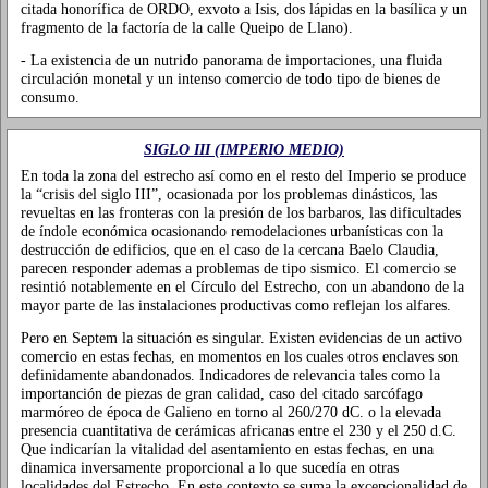
citada honorífica de ORDO, exvoto a Isis, dos lápidas en la basílica y un
fragmento de la factoría de la calle Queipo de Llano).
- La existencia de un nutrido panorama de importaciones, una fluida
circulación monetal y un intenso comercio de todo tipo de bienes de
consumo.
SIGLO III (IMPERIO MEDIO)
En toda la zona del estrecho así como en el resto del Imperio se produce
la “crisis del siglo III”, ocasionada por los problemas dinásticos, las
revueltas en las fronteras con la presión de los barbaros, las dificultades
de índole económica ocasionando remodelaciones urbanísticas con la
destrucción de edificios, que en el caso de la cercana Baelo Claudia,
parecen responder ademas a problemas de tipo sismico. El comercio se
resintió notablemente en el Círculo del Estrecho, con un abandono de la
mayor parte de las instalaciones productivas como reflejan los alfares.
Pero en Septem la situación es singular. Existen evidencias de un activo
comercio en estas fechas, en momentos en los cuales otros enclaves son
definidamente abandonados. Indicadores de relevancia tales como la
importanción de piezas de gran calidad, caso del citado sarcófago
marmóreo de época de Galieno en torno al 260/270 dC. o la elevada
presencia cuantitativa de cerámicas africanas entre el 230 y el 250 d.C.
Que indicarían la vitalidad del asentamiento en estas fechas, en una
dinamica inversamente proporcional a lo que sucedía en otras
localidades del Estrecho. En este contexto se suma la excepcionalidad de