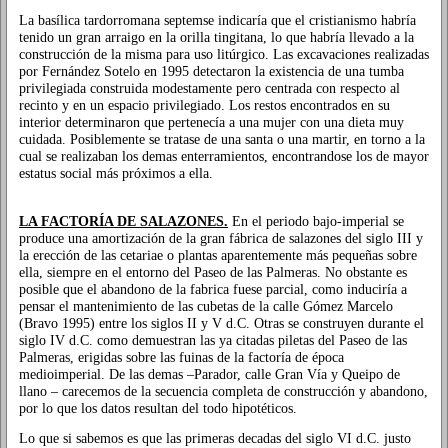
La basílica tardorromana septemse indicaría que el cristianismo habría
tenido un gran arraigo en la orilla tingitana, lo que habría llevado a la
construcción de la misma para uso litúrgico. Las excavaciones realizadas
por Fernández Sotelo en 1995 detectaron la existencia de una tumba
privilegiada construida modestamente pero centrada con respecto al
recinto y en un espacio privilegiado. Los restos encontrados en su
interior determinaron que pertenecía a una mujer con una dieta muy
cuidada. Posiblemente se tratase de una santa o una martir, en torno a la
cual se realizaban los demas enterramientos, encontrandose los de mayor
estatus social más próximos a ella.
LA FACTORÍA DE SALAZONES.
En el periodo bajo-imperial se
produce una amortización de la gran fábrica de salazones del siglo III y
la erección de las cetariae o plantas aparentemente más pequeñas sobre
ella, siempre en el entorno del Paseo de las Palmeras. No obstante es
posible que el abandono de la fabrica fuese parcial, como induciría a
pensar el mantenimiento de las cubetas de la calle Gómez Marcelo
(Bravo 1995) entre los siglos II y V d.C. Otras se construyen durante el
siglo IV d.C. como demuestran las ya citadas piletas del Paseo de las
Palmeras, erigidas sobre las fuinas de la factoría de época
medioimperial. De las demas –Parador, calle Gran Vía y Queipo de
llano – carecemos de la secuencia completa de construcción y abandono,
por lo que los datos resultan del todo hipotéticos.
Lo que si sabemos es que las primeras decadas del siglo VI d.C. justo