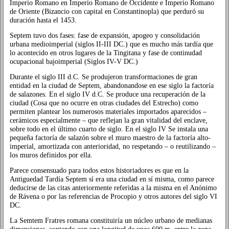
Imperio Romano en Imperio Romano de Occidente e Imperio Romano
de Oriente (Bizancio con capital en Constantinopla) que perduró su
duración hasta el 1453.
Septem tuvo dos fases: fase de expansión, apogeo y consolidación
urbana medioimperial (siglos II-III DC.) que es mucho más tardía que
lo acontecido en otros lugares de la Tingitana y fase de continudad
ocupacional bajoimperial (Siglos IV-V DC.)
Durante el siglo III d.C. Se produjeron transformaciones de gran
entidad en la ciudad de Septem, abandonandose en ese siglo la factoría
de salazones. En el siglo IV d.C. Se produce una recuperación de la
ciudad (Cosa que no ocurre en otras ciudades del Estrecho) como
permiten plantear los numerosos materiales importados aparecidos –
cerámicos especialmente – que reflejan la gran vitalidad del enclave,
sobre todo en el último cuarto de siglo. En el siglo IV Se instala una
pequeña factoría de salazón sobre el muro maestro de la factoría alto-
imperial, amortizada con anterioridad, no respetando – o reutilizando –
los muros definidos por ella.
Parece consensuado para todos estos historiadores es que en la
Antiguedad Tardía Septem sí era una ciudad en sí misma, como parece
deducirse de las citas anteriormente referidas a la misma en el Anónimo
de Rávena o por las referencias de Procopio y otros autores del siglo VI
DC.
La Semtem Fratres romana constituiría un núcleo urbano de medianas
dimensionas, contando con una longitud de unos 600 m. entre la zona